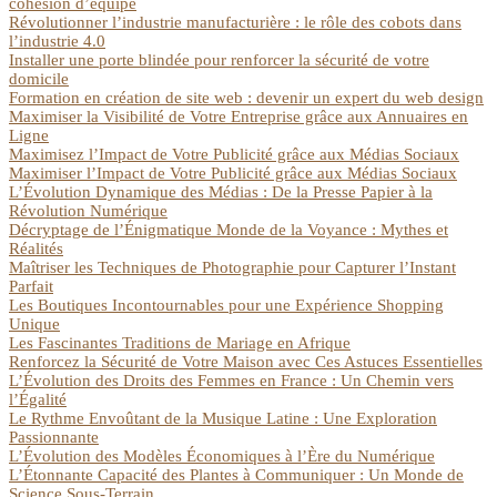
cohésion d’équipe
Révolutionner l’industrie manufacturière : le rôle des cobots dans
l’industrie 4.0
Installer une porte blindée pour renforcer la sécurité de votre
domicile
Formation en création de site web : devenir un expert du web design
Maximiser la Visibilité de Votre Entreprise grâce aux Annuaires en
Ligne
Maximisez l’Impact de Votre Publicité grâce aux Médias Sociaux
Maximiser l’Impact de Votre Publicité grâce aux Médias Sociaux
L’Évolution Dynamique des Médias : De la Presse Papier à la
Révolution Numérique
Décryptage de l’Énigmatique Monde de la Voyance : Mythes et
Réalités
Maîtriser les Techniques de Photographie pour Capturer l’Instant
Parfait
Les Boutiques Incontournables pour une Expérience Shopping
Unique
Les Fascinantes Traditions de Mariage en Afrique
Renforcez la Sécurité de Votre Maison avec Ces Astuces Essentielles
L’Évolution des Droits des Femmes en France : Un Chemin vers
l’Égalité
Le Rythme Envoûtant de la Musique Latine : Une Exploration
Passionnante
L’Évolution des Modèles Économiques à l’Ère du Numérique
L’Étonnante Capacité des Plantes à Communiquer : Un Monde de
Science Sous-Terrain