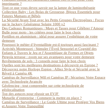
imprimante ?
Tout ce que vous devez savoir sur la lampe de luminothérapie
Collection Baby : Les Bolas de Grossesse, Bijoux Essentiels pour
Futures Mamans et Bébés
La Sécurité Avant Tout avec les Petits Groupes Électrogènes : Focus
sur le Jackery Générateur Solaire 1000 v2
Des Cadeaux Romantiques : Mugs et Tasses pour Célébrer l’Amour
Bulle pour moto : les critères pour faire le bon choix
Portillon en aluminium : idéal pour assurer l’esthétique de votre
demeure
Pourquoi le métier d’éventailliste est-il toujours aussi fascinant ?
Activités Montessori : Stimuler l’Éveil Sensoriel et Cognitif des
Enfants à Travers le Jeu et l’Assemblage de Formes et Objets
Pergola terrasse : zoom sur ses avantages pour votre demeure
Revêtements de sols : 3 conseils pour faire le bon choix
Quelles sont les meilleures destinations à découvrir en Europe ?
Découvrez notre Horloge Espion : Alliez Style et Sécurité avec le
Réveil à Caméra 4K
Caméras de Surveillance Wifi et Caméras IP : Sécurisez Votre Espace
avec Technologie Avancée
Géofencing : tout comprendre sur cette technologie de
géolocalisation
Top des astuces pour réussir un EVJF
Mutuelle d’entreprise : Comment la mettre en place ?
Caméras de Surveillance : Le Guide Ultime pour Protéger Vos Biens
et Assurer Votre Tranquillité