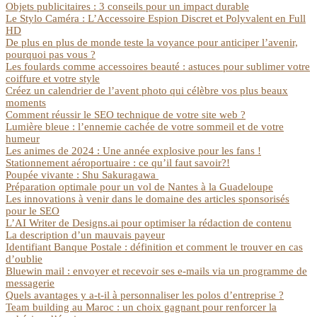
Objets publicitaires : 3 conseils pour un impact durable
Le Stylo Caméra : L’Accessoire Espion Discret et Polyvalent en Full
HD
De plus en plus de monde teste la voyance pour anticiper l’avenir,
pourquoi pas vous ?
Les foulards comme accessoires beauté : astuces pour sublimer votre
coiffure et votre style
Créez un calendrier de l’avent photo qui célèbre vos plus beaux
moments
Comment réussir le SEO technique de votre site web ?
Lumière bleue : l’ennemie cachée de votre sommeil et de votre
humeur
Les animes de 2024 : Une année explosive pour les fans !
Stationnement aéroportuaire : ce qu’il faut savoir?!
Poupée vivante : Shu Sakuragawa
Préparation optimale pour un vol de Nantes à la Guadeloupe
Les innovations à venir dans le domaine des articles sponsorisés
pour le SEO
L’AI Writer de Designs.ai pour optimiser la rédaction de contenu
La description d’un mauvais payeur
Identifiant Banque Postale : définition et comment le trouver en cas
d’oublie
Bluewin mail : envoyer et recevoir ses e-mails via un programme de
messagerie
Quels avantages y a-t-il à personnaliser les polos d’entreprise ?
Team building au Maroc : un choix gagnant pour renforcer la