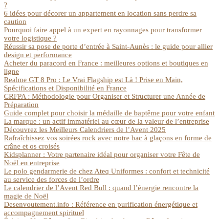
?
6 idées pour décorer un appartement en location sans perdre sa
caution
Pourquoi faire appel à un expert en rayonnages pour transformer
votre logistique ?
Réussir sa pose de porte d’entrée à Saint-Aunès : le guide pour allier
design et performance
Acheter du paracord en France : meilleures options et boutiques en
ligne
Realme GT 8 Pro : Le Vrai Flagship est Là ! Prise en Main,
Spécifications et Disponibilité en France
CRFPA : Méthodologie pour Organiser et Structurer une Année de
Préparation
Guide complet pour choisir la médaille de baptême pour votre enfant
La marque : un actif immatériel au cœur de la valeur de l’entreprise
Découvrez les Meilleurs Calendriers de l’Avent 2025
Rafraîchissez vos soirées rock avec notre bac à glaçons en forme de
crâne et os croisés
Kidsplanner : Votre partenaire idéal pour organiser votre Fête de
Noël en entreprise
Le polo gendarmerie de chez Ateq Uniformes : confort et technicité
au service des forces de l’ordre
Le calendrier de l’Avent Red Bull : quand l’énergie rencontre la
magie de Noël
Desenvoutement.info : Référence en purification énergétique et
accompagnement spirituel