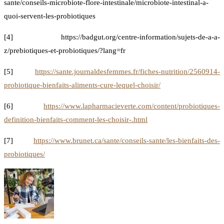
sante/conseils-microbiote-flore-intestinale/microbiote-intestinal-a-
quoi-servent-les-probiotiques
[4] https://badgut.org/centre-information/sujets-de-a-a-
z/prebiotiques-et-probiotiques/?lang=fr
[5]
https://sante.journaldesfemmes.fr/fiches-nutrition/2560914-
probiotique-bienfaits-aliments-cure-lequel-choisir/
[6]
https://www.lapharmacieverte.com/content/probiotiques-
definition-bienfaits-comment-les-choisir-.html
[7]
https://www.brunet.ca/sante/conseils-sante/les-bienfaits-des-
probiotiques/