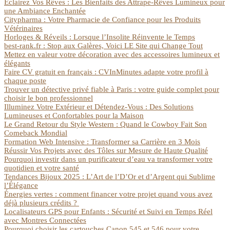
Éclairez Vos Rêves : Les Bienfaits des Attrape-Rêves Lumineux pour
une Ambiance Enchantée
Citypharma : Votre Pharmacie de Confiance pour les Produits
Vétérinaires
Horloges & Réveils : Lorsque l’Insolite Réinvente le Temps
best-rank.fr : Stop aux Galères, Voici LE Site qui Change Tout
Mettez en valeur votre décoration avec des accessoires lumineux et
élégants
Faire CV gratuit en français : CVInMinutes adapte votre profil à
chaque poste
Trouver un détective privé fiable à Paris : votre guide complet pour
choisir le bon professionnel
Illuminez Votre Extérieur et Détendez-Vous : Des Solutions
Lumineuses et Confortables pour la Maison
Le Grand Retour du Style Western : Quand le Cowboy Fait Son
Comeback Mondial
Formation Web Intensive : Transformer sa Carrière en 3 Mois
Réussir Vos Projets avec des Tôles sur Mesure de Haute Qualité
Pourquoi investir dans un purificateur d’eau va transformer votre
quotidien et votre santé
Tendances Bijoux 2025 : L’Art de l’D’Or et d’Argent qui Sublime
l’Élégance
Énergies vertes : comment financer votre projet quand vous avez
déjà plusieurs crédits ?
Localisateurs GPS pour Enfants : Sécurité et Suivi en Temps Réel
avec Montres Connectées
Pourquoi choisir les cartouches Canon 545 et 546 pour votre