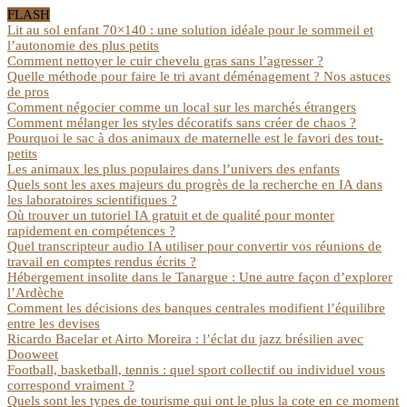
FLASH
Lit au sol enfant 70×140 : une solution idéale pour le sommeil et
l’autonomie des plus petits
Comment nettoyer le cuir chevelu gras sans l’agresser ?
Quelle méthode pour faire le tri avant déménagement ? Nos astuces
de pros
Comment négocier comme un local sur les marchés étrangers
Comment mélanger les styles décoratifs sans créer de chaos ?
Pourquoi le sac à dos animaux de maternelle est le favori des tout-
petits
Les animaux les plus populaires dans l’univers des enfants
Quels sont les axes majeurs du progrès de la recherche en IA dans
les laboratoires scientifiques ?
Où trouver un tutoriel IA gratuit et de qualité pour monter
rapidement en compétences ?
Quel transcripteur audio IA utiliser pour convertir vos réunions de
travail en comptes rendus écrits ?
Hébergement insolite dans le Tanargue : Une autre façon d’explorer
l’Ardèche
Comment les décisions des banques centrales modifient l’équilibre
entre les devises
Ricardo Bacelar et Airto Moreira : l’éclat du jazz brésilien avec
Dooweet
Football, basketball, tennis : quel sport collectif ou individuel vous
correspond vraiment ?
Quels sont les types de tourisme qui ont le plus la cote en ce moment