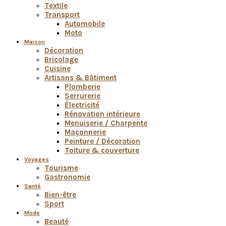
Textile
Transport
Automobile
Moto
Maison
Décoration
Bricolage
Cuisine
Artisans & Bâtiment
Plomberie
Serrurerie
Électricité
Rénovation intérieure
Menuiserie / Charpente
Maçonnerie
Peinture / Décoration
Toiture & couverture
Voyages
Tourisme
Gastronomie
Santé
Bien-être
Sport
Mode
Beauté