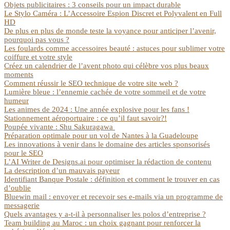
Objets publicitaires : 3 conseils pour un impact durable
Le Stylo Caméra : L’Accessoire Espion Discret et Polyvalent en Full
HD
De plus en plus de monde teste la voyance pour anticiper l’avenir,
pourquoi pas vous ?
Les foulards comme accessoires beauté : astuces pour sublimer votre
coiffure et votre style
Créez un calendrier de l’avent photo qui célèbre vos plus beaux
moments
Comment réussir le SEO technique de votre site web ?
Lumière bleue : l’ennemie cachée de votre sommeil et de votre
humeur
Les animes de 2024 : Une année explosive pour les fans !
Stationnement aéroportuaire : ce qu’il faut savoir?!
Poupée vivante : Shu Sakuragawa
Préparation optimale pour un vol de Nantes à la Guadeloupe
Les innovations à venir dans le domaine des articles sponsorisés
pour le SEO
L’AI Writer de Designs.ai pour optimiser la rédaction de contenu
La description d’un mauvais payeur
Identifiant Banque Postale : définition et comment le trouver en cas
d’oublie
Bluewin mail : envoyer et recevoir ses e-mails via un programme de
messagerie
Quels avantages y a-t-il à personnaliser les polos d’entreprise ?
Team building au Maroc : un choix gagnant pour renforcer la