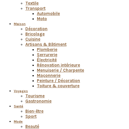
Textile
Transport
Automobile
Moto
Maison
Décoration
Bricolage
Cuisine
Artisans & Bâtiment
Plomberie
Serrurerie
Électricité
Rénovation intérieure
Menuiserie / Charpente
Maçonnerie
Peinture / Décoration
Toiture & couverture
Voyages
Tourisme
Gastronomie
Santé
Bien-être
Sport
Mode
Beauté