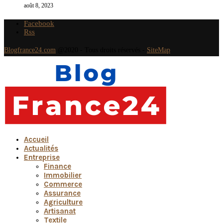
août 8, 2023
Facebook
Rss
Blogfrance24.com
@2020 - Tous droits réservés -
SiteMap
Accueil
Actualités
Entreprise
Finance
Immobilier
Commerce
Assurance
Agriculture
Artisanat
Textile