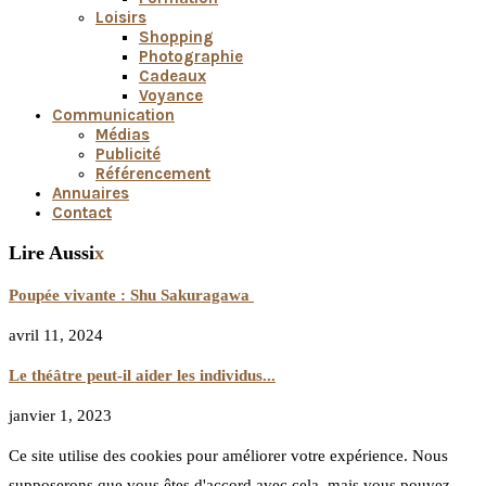
Loisirs
Shopping
Photographie
Cadeaux
Voyance
Communication
Médias
Publicité
Référencement
Annuaires
Contact
Lire Aussi
x
Poupée vivante : Shu Sakuragawa
avril 11, 2024
Le théâtre peut-il aider les individus...
janvier 1, 2023
Ce site utilise des cookies pour améliorer votre expérience. Nous
supposerons que vous êtes d'accord avec cela, mais vous pouvez