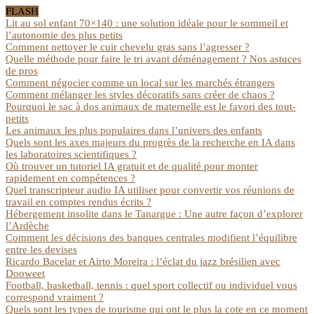
FLASH
Lit au sol enfant 70×140 : une solution idéale pour le sommeil et
l’autonomie des plus petits
Comment nettoyer le cuir chevelu gras sans l’agresser ?
Quelle méthode pour faire le tri avant déménagement ? Nos astuces
de pros
Comment négocier comme un local sur les marchés étrangers
Comment mélanger les styles décoratifs sans créer de chaos ?
Pourquoi le sac à dos animaux de maternelle est le favori des tout-
petits
Les animaux les plus populaires dans l’univers des enfants
Quels sont les axes majeurs du progrès de la recherche en IA dans
les laboratoires scientifiques ?
Où trouver un tutoriel IA gratuit et de qualité pour monter
rapidement en compétences ?
Quel transcripteur audio IA utiliser pour convertir vos réunions de
travail en comptes rendus écrits ?
Hébergement insolite dans le Tanargue : Une autre façon d’explorer
l’Ardèche
Comment les décisions des banques centrales modifient l’équilibre
entre les devises
Ricardo Bacelar et Airto Moreira : l’éclat du jazz brésilien avec
Dooweet
Football, basketball, tennis : quel sport collectif ou individuel vous
correspond vraiment ?
Quels sont les types de tourisme qui ont le plus la cote en ce moment