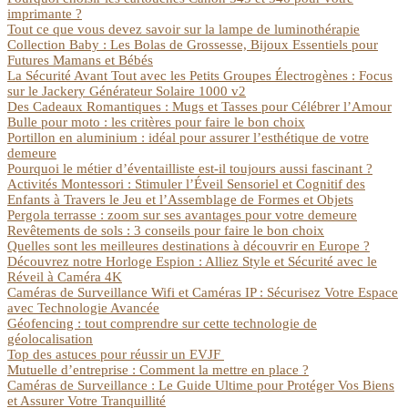
imprimante ?
Tout ce que vous devez savoir sur la lampe de luminothérapie
Collection Baby : Les Bolas de Grossesse, Bijoux Essentiels pour
Futures Mamans et Bébés
La Sécurité Avant Tout avec les Petits Groupes Électrogènes : Focus
sur le Jackery Générateur Solaire 1000 v2
Des Cadeaux Romantiques : Mugs et Tasses pour Célébrer l’Amour
Bulle pour moto : les critères pour faire le bon choix
Portillon en aluminium : idéal pour assurer l’esthétique de votre
demeure
Pourquoi le métier d’éventailliste est-il toujours aussi fascinant ?
Activités Montessori : Stimuler l’Éveil Sensoriel et Cognitif des
Enfants à Travers le Jeu et l’Assemblage de Formes et Objets
Pergola terrasse : zoom sur ses avantages pour votre demeure
Revêtements de sols : 3 conseils pour faire le bon choix
Quelles sont les meilleures destinations à découvrir en Europe ?
Découvrez notre Horloge Espion : Alliez Style et Sécurité avec le
Réveil à Caméra 4K
Caméras de Surveillance Wifi et Caméras IP : Sécurisez Votre Espace
avec Technologie Avancée
Géofencing : tout comprendre sur cette technologie de
géolocalisation
Top des astuces pour réussir un EVJF
Mutuelle d’entreprise : Comment la mettre en place ?
Caméras de Surveillance : Le Guide Ultime pour Protéger Vos Biens
et Assurer Votre Tranquillité