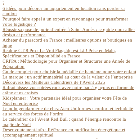
?
6 idées pour décorer un appartement en location sans perdre sa
caution
Pourquoi faire appel à un expert en rayonnages pour transformer
votre logistique ?
Réussir sa pose de porte d’entrée à Saint-Aunès : le guide pour allier
design et performance
Acheter du paracord en France : meilleures options et boutiques en
ligne
Realme GT 8 Pro : Le Vrai Flagship est Là ! Prise en Main,
Spécifications et Disponibilité en France
CRFPA : Méthodologie pour Organiser et Structurer une Année de
Préparation
Guide complet pour choisir la médaille de baptême pour votre enfant
La marque : un actif immatériel au cœur de la valeur de l’entreprise
Découvrez les Meilleurs Calendriers de l’Avent 2025
Rafraîchissez vos soirées rock avec notre bac à glaçons en forme de
crâne et os croisés
Kidsplanner : Votre partenaire idéal pour organiser votre Fête de
Noël en entreprise
Le polo gendarmerie de chez Ateq Uniformes : confort et technicité
au service des forces de l’ordre
Le calendrier de l’Avent Red Bull : quand l’énergie rencontre la
magie de Noël
Desenvoutement.info : Référence en purification énergétique et
accompagnement spirituel