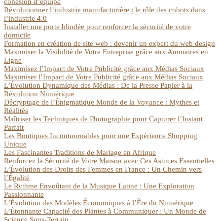
cohésion d’équipe
Révolutionner l’industrie manufacturière : le rôle des cobots dans
l’industrie 4.0
Installer une porte blindée pour renforcer la sécurité de votre
domicile
Formation en création de site web : devenir un expert du web design
Maximiser la Visibilité de Votre Entreprise grâce aux Annuaires en
Ligne
Maximisez l’Impact de Votre Publicité grâce aux Médias Sociaux
Maximiser l’Impact de Votre Publicité grâce aux Médias Sociaux
L’Évolution Dynamique des Médias : De la Presse Papier à la
Révolution Numérique
Décryptage de l’Énigmatique Monde de la Voyance : Mythes et
Réalités
Maîtriser les Techniques de Photographie pour Capturer l’Instant
Parfait
Les Boutiques Incontournables pour une Expérience Shopping
Unique
Les Fascinantes Traditions de Mariage en Afrique
Renforcez la Sécurité de Votre Maison avec Ces Astuces Essentielles
L’Évolution des Droits des Femmes en France : Un Chemin vers
l’Égalité
Le Rythme Envoûtant de la Musique Latine : Une Exploration
Passionnante
L’Évolution des Modèles Économiques à l’Ère du Numérique
L’Étonnante Capacité des Plantes à Communiquer : Un Monde de
Science Sous-Terrain