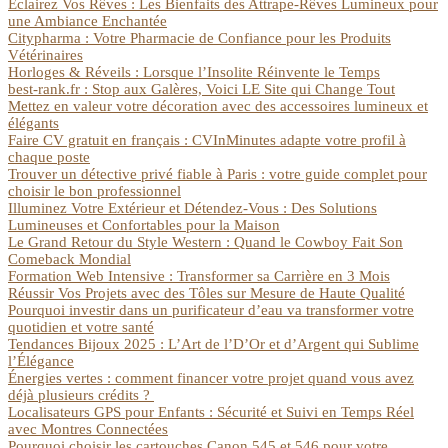
Éclairez Vos Rêves : Les Bienfaits des Attrape-Rêves Lumineux pour
une Ambiance Enchantée
Citypharma : Votre Pharmacie de Confiance pour les Produits
Vétérinaires
Horloges & Réveils : Lorsque l’Insolite Réinvente le Temps
best-rank.fr : Stop aux Galères, Voici LE Site qui Change Tout
Mettez en valeur votre décoration avec des accessoires lumineux et
élégants
Faire CV gratuit en français : CVInMinutes adapte votre profil à
chaque poste
Trouver un détective privé fiable à Paris : votre guide complet pour
choisir le bon professionnel
Illuminez Votre Extérieur et Détendez-Vous : Des Solutions
Lumineuses et Confortables pour la Maison
Le Grand Retour du Style Western : Quand le Cowboy Fait Son
Comeback Mondial
Formation Web Intensive : Transformer sa Carrière en 3 Mois
Réussir Vos Projets avec des Tôles sur Mesure de Haute Qualité
Pourquoi investir dans un purificateur d’eau va transformer votre
quotidien et votre santé
Tendances Bijoux 2025 : L’Art de l’D’Or et d’Argent qui Sublime
l’Élégance
Énergies vertes : comment financer votre projet quand vous avez
déjà plusieurs crédits ?
Localisateurs GPS pour Enfants : Sécurité et Suivi en Temps Réel
avec Montres Connectées
Pourquoi choisir les cartouches Canon 545 et 546 pour votre