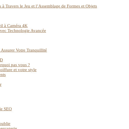
ts à Travers le Jeu et l’Assemblage de Formes et Objets
veil à Caméra 4K
 avec Technologie Avancée
Assurer Votre Tranquillité
HD
urquoi pas vous ?
iffure et votre style
ents
r
 le SEO
oublie
messagerie