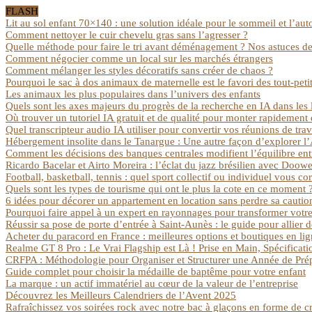
FLASH
Lit au sol enfant 70×140 : une solution idéale pour le sommeil et l’aut
Comment nettoyer le cuir chevelu gras sans l’agresser ?
Quelle méthode pour faire le tri avant déménagement ? Nos astuces de
Comment négocier comme un local sur les marchés étrangers
Comment mélanger les styles décoratifs sans créer de chaos ?
Pourquoi le sac à dos animaux de maternelle est le favori des tout-peti
Les animaux les plus populaires dans l’univers des enfants
Quels sont les axes majeurs du progrès de la recherche en IA dans les l
Où trouver un tutoriel IA gratuit et de qualité pour monter rapidemen
Quel transcripteur audio IA utiliser pour convertir vos réunions de tra
Hébergement insolite dans le Tanargue : Une autre façon d’explorer l
Comment les décisions des banques centrales modifient l’équilibre ent
Ricardo Bacelar et Airto Moreira : l’éclat du jazz brésilien avec Doowe
Football, basketball, tennis : quel sport collectif ou individuel vous c
Quels sont les types de tourisme qui ont le plus la cote en ce moment 
6 idées pour décorer un appartement en location sans perdre sa cautio
Pourquoi faire appel à un expert en rayonnages pour transformer votre
Réussir sa pose de porte d’entrée à Saint-Aunès : le guide pour allier 
Acheter du paracord en France : meilleures options et boutiques en li
Realme GT 8 Pro : Le Vrai Flagship est Là ! Prise en Main, Spécificati
CRFPA : Méthodologie pour Organiser et Structurer une Année de Pré
Guide complet pour choisir la médaille de baptême pour votre enfant
La marque : un actif immatériel au cœur de la valeur de l’entreprise
Découvrez les Meilleurs Calendriers de l’Avent 2025
Rafraîchissez vos soirées rock avec notre bac à glaçons en forme de cr