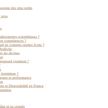
onomie des plus petits
 pros
ts
aboratoires scientifiques ?
t en compétences ?
vail en comptes rendus écrits ?
’Ardèche
re les devises
et
orrespond vraiment ?
?
n
 logistique ?
design et performance
gne
ons et Disponibilité en France
paration
âne et os croisés