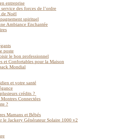
en entreprise
service des forces de l’ordre
e de Noël
mpagnement spirituel
 une Ambiance Enchantée
ires
égants
e poste
oisir le bon professionnel
s et Confortables pour la Maison
back Mondial
dien et votre santé
légance
plusieurs crédits ?
ec Montres Connectées
nte ?
tures Mamans et Bébés
ur le Jackery Générateur Solaire 1000 v2
ure