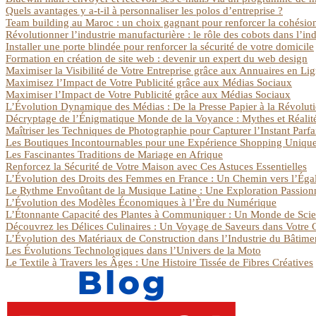
Quels avantages y a-t-il à personnaliser les polos d’entreprise ?
Team building au Maroc : un choix gagnant pour renforcer la cohésio
Révolutionner l’industrie manufacturière : le rôle des cobots dans l’ind
Installer une porte blindée pour renforcer la sécurité de votre domicile
Formation en création de site web : devenir un expert du web design
Maximiser la Visibilité de Votre Entreprise grâce aux Annuaires en Li
Maximisez l’Impact de Votre Publicité grâce aux Médias Sociaux
Maximiser l’Impact de Votre Publicité grâce aux Médias Sociaux
L’Évolution Dynamique des Médias : De la Presse Papier à la Révolu
Décryptage de l’Énigmatique Monde de la Voyance : Mythes et Réalit
Maîtriser les Techniques de Photographie pour Capturer l’Instant Parfa
Les Boutiques Incontournables pour une Expérience Shopping Uniqu
Les Fascinantes Traditions de Mariage en Afrique
Renforcez la Sécurité de Votre Maison avec Ces Astuces Essentielles
L’Évolution des Droits des Femmes en France : Un Chemin vers l’Égal
Le Rythme Envoûtant de la Musique Latine : Une Exploration Passion
L’Évolution des Modèles Économiques à l’Ère du Numérique
L’Étonnante Capacité des Plantes à Communiquer : Un Monde de Scie
Découvrez les Délices Culinaires : Un Voyage de Saveurs dans Votre 
L’Évolution des Matériaux de Construction dans l’Industrie du Bâtime
Les Évolutions Technologiques dans l’Univers de la Moto
Le Textile à Travers les Âges : Une Histoire Tissée de Fibres Créatives