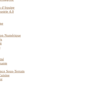
n d’équipe
ustrie 4.0
gne
tion Numérique
és
it
e
ité
nante
nce Sous-Terrain
Cuisine
nt