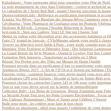
Kidsplanner : Votre partenaire idéal pour organiser votre Fête de Noël 
Le polo gendarmerie de chez Ateq Uniformes : confort et technicité au 
Le calendrier de l’Avent Red Bull : quand l’énergie rencontre la magi
Desenvoutement.info : Référence en purification énergétique et acco
Éclairez Vos Rêves : Les Bienfaits des Attrape-Rêves Lumineux pour
Citypharma : Votre Pharmacie de Confiance pour les Produits Vétérina
Horloges & Réveils : Lorsque l’Insolite Réinvente le Temps
best-rank.fr : Stop aux Galères, Voici LE Site qui Change Tout
Mettez en valeur votre décoration avec des accessoires lumineux et él
Faire CV gratuit en français : CVInMinutes adapte votre profil à chaqu
Trouver un détective privé fiable à Paris : votre guide complet pour ch
Illuminez Votre Extérieur et Détendez-Vous : Des Solutions Lumineuse
Le Grand Retour du Style Western : Quand le Cowboy Fait Son Come
Formation Web Intensive : Transformer sa Carrière en 3 Mois
Réussir Vos Projets avec des Tôles sur Mesure de Haute Qualité
Pourquoi investir dans un purificateur d’eau va transformer votre quoti
Tendances Bijoux 2025 : L’Art de l’D’Or et d’Argent qui Sublime l’É
Énergies vertes : comment financer votre projet quand vous avez déjà 
Localisateurs GPS pour Enfants : Sécurité et Suivi en Temps Réel av
Pourquoi choisir les cartouches Canon 545 et 546 pour votre imprima
Tout ce que vous devez savoir sur la lampe de luminothérapie
Collection Baby : Les Bolas de Grossesse, Bijoux Essentiels pour Fu
La Sécurité Avant Tout avec les Petits Groupes Électrogènes : Focus s
Des Cadeaux Romantiques : Mugs et Tasses pour Célébrer l’Amour
Bulle pour moto : les critères pour faire le bon choix
Portillon en aluminium : idéal pour assurer l’esthétique de votre deme