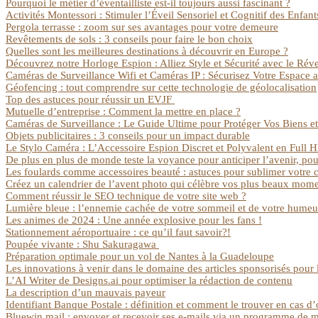
Pourquoi le métier d’éventailliste est-il toujours aussi fascinant ?
Activités Montessori : Stimuler l’Éveil Sensoriel et Cognitif des Enfan
Pergola terrasse : zoom sur ses avantages pour votre demeure
Revêtements de sols : 3 conseils pour faire le bon choix
Quelles sont les meilleures destinations à découvrir en Europe ?
Découvrez notre Horloge Espion : Alliez Style et Sécurité avec le Ré
Caméras de Surveillance Wifi et Caméras IP : Sécurisez Votre Espace
Géofencing : tout comprendre sur cette technologie de géolocalisation
Top des astuces pour réussir un EVJF
Mutuelle d’entreprise : Comment la mettre en place ?
Caméras de Surveillance : Le Guide Ultime pour Protéger Vos Biens et 
Objets publicitaires : 3 conseils pour un impact durable
Le Stylo Caméra : L’Accessoire Espion Discret et Polyvalent en Full 
De plus en plus de monde teste la voyance pour anticiper l’avenir, po
Les foulards comme accessoires beauté : astuces pour sublimer votre co
Créez un calendrier de l’avent photo qui célèbre vos plus beaux mom
Comment réussir le SEO technique de votre site web ?
Lumière bleue : l’ennemie cachée de votre sommeil et de votre humeu
Les animes de 2024 : Une année explosive pour les fans !
Stationnement aéroportuaire : ce qu’il faut savoir?!
Poupée vivante : Shu Sakuragawa
Préparation optimale pour un vol de Nantes à la Guadeloupe
Les innovations à venir dans le domaine des articles sponsorisés pour
L’AI Writer de Designs.ai pour optimiser la rédaction de contenu
La description d’un mauvais payeur
Identifiant Banque Postale : définition et comment le trouver en cas d’
Bluewin mail : envoyer et recevoir ses e-mails via un programme de 