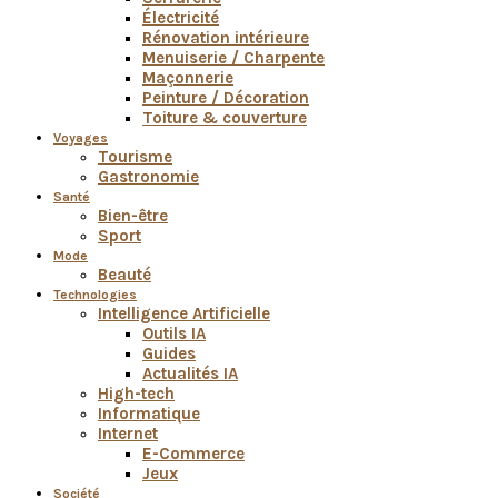
Électricité
Rénovation intérieure
Menuiserie / Charpente
Maçonnerie
Peinture / Décoration
Toiture & couverture
Voyages
Tourisme
Gastronomie
Santé
Bien-être
Sport
Mode
Beauté
Technologies
Intelligence Artificielle
Outils IA
Guides
Actualités IA
High-tech
Informatique
Internet
E-Commerce
Jeux
Société