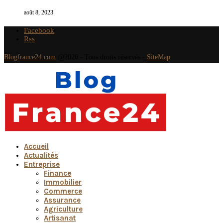
août 8, 2023
Facebook
Rss
Blogfrance24.com
@2020 - Tous droits réservés -
SiteMap
Accueil
Actualités
Entreprise
Finance
Immobilier
Commerce
Assurance
Agriculture
Artisanat