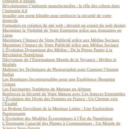
cohésion d’équipe
Révolutionner l’industrie manufacturière : le rôle des cobots dans
l’industrie 4.0
Installer une porte blindée pour renforcer la sécurité de votre
domicile
Formation en création de site web : devenir un expert du web design
Maximiser la Visibilité de Votre Entreprise grâce aux Annuaires en
Ligne
Maximisez l’Impact de Votre Publicité grâce aux Médias Sociaux
Maximiser l’Impact de Votre Publicité grâce aux Médias Sociaux
L’Évolution Dynamique des Médias : De la Presse Papier à la
Révolution Numérique
Décryptage de l’Énigmatique Monde de la Voyance : Mythes et
Réalités
Maîtriser les Techniques de Photographie pour Capturer l’Instant
Parfait
Les Boutiques Incontournables pour une Expérience Shopping
Unique
Les Fascinantes Traditions de Mariage en Afrique
Renforcez la Sécurité de Votre Maison avec Ces Astuces Essentielles
L’Évolution des Droits des Femmes en France : Un Chemin vers
l’Égalité
Le Rythme Envoûtant de la Musique Latine : Une Exploration
Passionnante
L’Évolution des Modèles Économiques à l’Ère du Numérique
L’Étonnante Capacité des Plantes à Communiquer : Un Monde de
Science Sous-Terrain