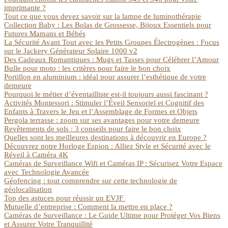
imprimante ?
Tout ce que vous devez savoir sur la lampe de luminothérapie
Collection Baby : Les Bolas de Grossesse, Bijoux Essentiels pour
Futures Mamans et Bébés
La Sécurité Avant Tout avec les Petits Groupes Électrogènes : Focus
sur le Jackery Générateur Solaire 1000 v2
Des Cadeaux Romantiques : Mugs et Tasses pour Célébrer l’Amour
Bulle pour moto : les critères pour faire le bon choix
Portillon en aluminium : idéal pour assurer l’esthétique de votre
demeure
Pourquoi le métier d’éventailliste est-il toujours aussi fascinant ?
Activités Montessori : Stimuler l’Éveil Sensoriel et Cognitif des
Enfants à Travers le Jeu et l’Assemblage de Formes et Objets
Pergola terrasse : zoom sur ses avantages pour votre demeure
Revêtements de sols : 3 conseils pour faire le bon choix
Quelles sont les meilleures destinations à découvrir en Europe ?
Découvrez notre Horloge Espion : Alliez Style et Sécurité avec le
Réveil à Caméra 4K
Caméras de Surveillance Wifi et Caméras IP : Sécurisez Votre Espace
avec Technologie Avancée
Géofencing : tout comprendre sur cette technologie de
géolocalisation
Top des astuces pour réussir un EVJF
Mutuelle d’entreprise : Comment la mettre en place ?
Caméras de Surveillance : Le Guide Ultime pour Protéger Vos Biens
et Assurer Votre Tranquillité