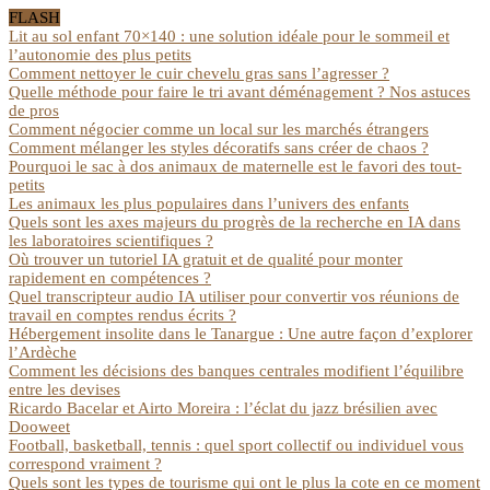
FLASH
Lit au sol enfant 70×140 : une solution idéale pour le sommeil et
l’autonomie des plus petits
Comment nettoyer le cuir chevelu gras sans l’agresser ?
Quelle méthode pour faire le tri avant déménagement ? Nos astuces
de pros
Comment négocier comme un local sur les marchés étrangers
Comment mélanger les styles décoratifs sans créer de chaos ?
Pourquoi le sac à dos animaux de maternelle est le favori des tout-
petits
Les animaux les plus populaires dans l’univers des enfants
Quels sont les axes majeurs du progrès de la recherche en IA dans
les laboratoires scientifiques ?
Où trouver un tutoriel IA gratuit et de qualité pour monter
rapidement en compétences ?
Quel transcripteur audio IA utiliser pour convertir vos réunions de
travail en comptes rendus écrits ?
Hébergement insolite dans le Tanargue : Une autre façon d’explorer
l’Ardèche
Comment les décisions des banques centrales modifient l’équilibre
entre les devises
Ricardo Bacelar et Airto Moreira : l’éclat du jazz brésilien avec
Dooweet
Football, basketball, tennis : quel sport collectif ou individuel vous
correspond vraiment ?
Quels sont les types de tourisme qui ont le plus la cote en ce moment