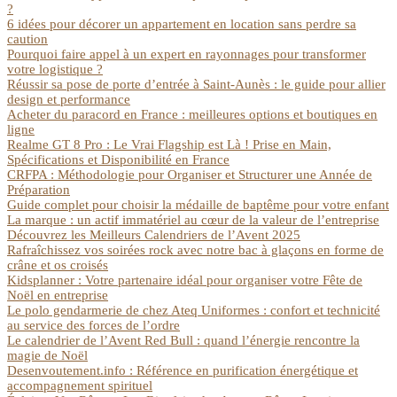
?
6 idées pour décorer un appartement en location sans perdre sa
caution
Pourquoi faire appel à un expert en rayonnages pour transformer
votre logistique ?
Réussir sa pose de porte d’entrée à Saint-Aunès : le guide pour allier
design et performance
Acheter du paracord en France : meilleures options et boutiques en
ligne
Realme GT 8 Pro : Le Vrai Flagship est Là ! Prise en Main,
Spécifications et Disponibilité en France
CRFPA : Méthodologie pour Organiser et Structurer une Année de
Préparation
Guide complet pour choisir la médaille de baptême pour votre enfant
La marque : un actif immatériel au cœur de la valeur de l’entreprise
Découvrez les Meilleurs Calendriers de l’Avent 2025
Rafraîchissez vos soirées rock avec notre bac à glaçons en forme de
crâne et os croisés
Kidsplanner : Votre partenaire idéal pour organiser votre Fête de
Noël en entreprise
Le polo gendarmerie de chez Ateq Uniformes : confort et technicité
au service des forces de l’ordre
Le calendrier de l’Avent Red Bull : quand l’énergie rencontre la
magie de Noël
Desenvoutement.info : Référence en purification énergétique et
accompagnement spirituel