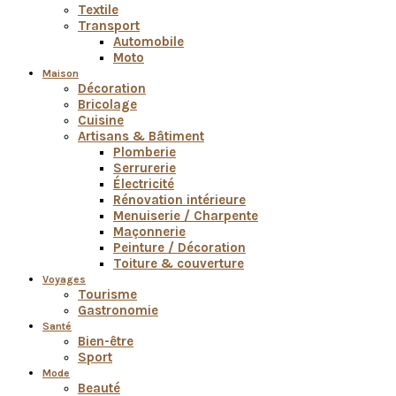
Textile
Transport
Automobile
Moto
Maison
Décoration
Bricolage
Cuisine
Artisans & Bâtiment
Plomberie
Serrurerie
Électricité
Rénovation intérieure
Menuiserie / Charpente
Maçonnerie
Peinture / Décoration
Toiture & couverture
Voyages
Tourisme
Gastronomie
Santé
Bien-être
Sport
Mode
Beauté