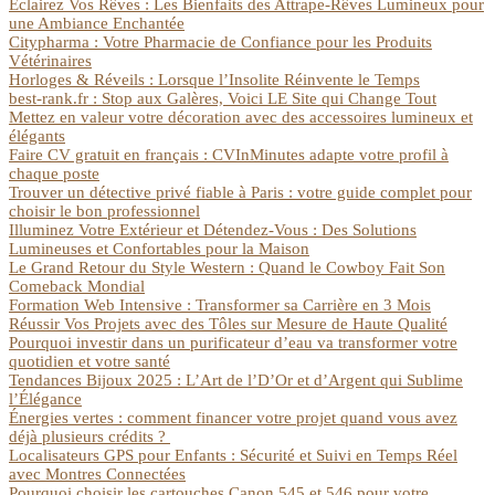
Éclairez Vos Rêves : Les Bienfaits des Attrape-Rêves Lumineux pour
une Ambiance Enchantée
Citypharma : Votre Pharmacie de Confiance pour les Produits
Vétérinaires
Horloges & Réveils : Lorsque l’Insolite Réinvente le Temps
best-rank.fr : Stop aux Galères, Voici LE Site qui Change Tout
Mettez en valeur votre décoration avec des accessoires lumineux et
élégants
Faire CV gratuit en français : CVInMinutes adapte votre profil à
chaque poste
Trouver un détective privé fiable à Paris : votre guide complet pour
choisir le bon professionnel
Illuminez Votre Extérieur et Détendez-Vous : Des Solutions
Lumineuses et Confortables pour la Maison
Le Grand Retour du Style Western : Quand le Cowboy Fait Son
Comeback Mondial
Formation Web Intensive : Transformer sa Carrière en 3 Mois
Réussir Vos Projets avec des Tôles sur Mesure de Haute Qualité
Pourquoi investir dans un purificateur d’eau va transformer votre
quotidien et votre santé
Tendances Bijoux 2025 : L’Art de l’D’Or et d’Argent qui Sublime
l’Élégance
Énergies vertes : comment financer votre projet quand vous avez
déjà plusieurs crédits ?
Localisateurs GPS pour Enfants : Sécurité et Suivi en Temps Réel
avec Montres Connectées
Pourquoi choisir les cartouches Canon 545 et 546 pour votre