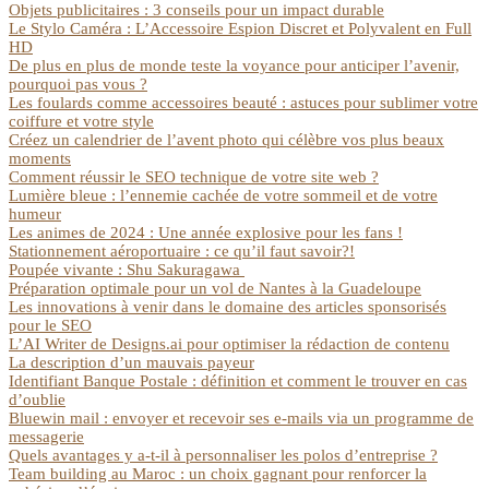
Objets publicitaires : 3 conseils pour un impact durable
Le Stylo Caméra : L’Accessoire Espion Discret et Polyvalent en Full
HD
De plus en plus de monde teste la voyance pour anticiper l’avenir,
pourquoi pas vous ?
Les foulards comme accessoires beauté : astuces pour sublimer votre
coiffure et votre style
Créez un calendrier de l’avent photo qui célèbre vos plus beaux
moments
Comment réussir le SEO technique de votre site web ?
Lumière bleue : l’ennemie cachée de votre sommeil et de votre
humeur
Les animes de 2024 : Une année explosive pour les fans !
Stationnement aéroportuaire : ce qu’il faut savoir?!
Poupée vivante : Shu Sakuragawa
Préparation optimale pour un vol de Nantes à la Guadeloupe
Les innovations à venir dans le domaine des articles sponsorisés
pour le SEO
L’AI Writer de Designs.ai pour optimiser la rédaction de contenu
La description d’un mauvais payeur
Identifiant Banque Postale : définition et comment le trouver en cas
d’oublie
Bluewin mail : envoyer et recevoir ses e-mails via un programme de
messagerie
Quels avantages y a-t-il à personnaliser les polos d’entreprise ?
Team building au Maroc : un choix gagnant pour renforcer la