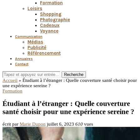
Formation
Loisirs
Shopping
Photographie
Cadeaux
Voyance
Communication
Médias
Publicité
Référencement
Annuaires
Contact
Recherche
Accueil
»
Étudiant à l’étranger : Quelle couverture santé choisir pour
une expérience sereine ?
Formation
Étudiant à l’étranger : Quelle couverture
santé choisir pour une expérience sereine ?
écrit par
Marie Dupon
juillet 6, 2023
610
vues