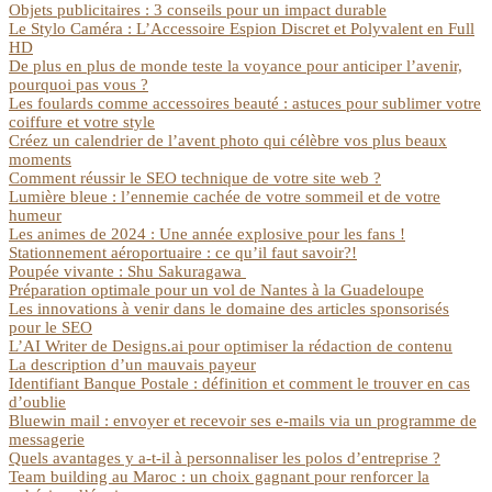
Objets publicitaires : 3 conseils pour un impact durable
Le Stylo Caméra : L’Accessoire Espion Discret et Polyvalent en Full
HD
De plus en plus de monde teste la voyance pour anticiper l’avenir,
pourquoi pas vous ?
Les foulards comme accessoires beauté : astuces pour sublimer votre
coiffure et votre style
Créez un calendrier de l’avent photo qui célèbre vos plus beaux
moments
Comment réussir le SEO technique de votre site web ?
Lumière bleue : l’ennemie cachée de votre sommeil et de votre
humeur
Les animes de 2024 : Une année explosive pour les fans !
Stationnement aéroportuaire : ce qu’il faut savoir?!
Poupée vivante : Shu Sakuragawa
Préparation optimale pour un vol de Nantes à la Guadeloupe
Les innovations à venir dans le domaine des articles sponsorisés
pour le SEO
L’AI Writer de Designs.ai pour optimiser la rédaction de contenu
La description d’un mauvais payeur
Identifiant Banque Postale : définition et comment le trouver en cas
d’oublie
Bluewin mail : envoyer et recevoir ses e-mails via un programme de
messagerie
Quels avantages y a-t-il à personnaliser les polos d’entreprise ?
Team building au Maroc : un choix gagnant pour renforcer la