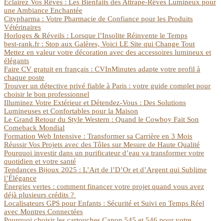
Éclairez Vos Rêves : Les Bienfaits des Attrape-Rêves Lumineux pour
une Ambiance Enchantée
Citypharma : Votre Pharmacie de Confiance pour les Produits
Vétérinaires
Horloges & Réveils : Lorsque l’Insolite Réinvente le Temps
best-rank.fr : Stop aux Galères, Voici LE Site qui Change Tout
Mettez en valeur votre décoration avec des accessoires lumineux et
élégants
Faire CV gratuit en français : CVInMinutes adapte votre profil à
chaque poste
Trouver un détective privé fiable à Paris : votre guide complet pour
choisir le bon professionnel
Illuminez Votre Extérieur et Détendez-Vous : Des Solutions
Lumineuses et Confortables pour la Maison
Le Grand Retour du Style Western : Quand le Cowboy Fait Son
Comeback Mondial
Formation Web Intensive : Transformer sa Carrière en 3 Mois
Réussir Vos Projets avec des Tôles sur Mesure de Haute Qualité
Pourquoi investir dans un purificateur d’eau va transformer votre
quotidien et votre santé
Tendances Bijoux 2025 : L’Art de l’D’Or et d’Argent qui Sublime
l’Élégance
Énergies vertes : comment financer votre projet quand vous avez
déjà plusieurs crédits ?
Localisateurs GPS pour Enfants : Sécurité et Suivi en Temps Réel
avec Montres Connectées
Pourquoi choisir les cartouches Canon 545 et 546 pour votre