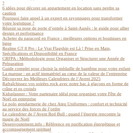
?
6 idées pour décorer un appartement en location sans perdre sa
caution
Pourquoi faire appel à un expert en rayonnages pour transformer
votre logistique ?
Réussir sa pose de porte d’entrée à Saint-Aunès : le guide pour allier
design et performance
Acheter du paracord en France : meilleures options et boutiques en
ligne
Realme GT 8 Pro : Le Vrai Flagship est Là ! Prise en Main,
Spécifications et Disponibilité en France
CRFPA : Méthodologie pour Organiser et Structurer une Année de
Préparation
Guide complet pour choisir la médaille de baptême pour votre enfant
La marque : un actif immatériel au cœur de la valeur de l’entreprise
Découvrez les Meilleurs Calendriers de l’Avent 2025
Rafraîchissez vos soirées rock avec notre bac à glaçons en forme de
crâne et os croisés
Kidsplanner : Votre partenaire idéal pour organiser votre Fête de
Noël en entreprise
Le polo gendarmerie de chez Ateq Uniformes : confort et technicité
au service des forces de l’ordre
Le calendrier de l’Avent Red Bull : quand l’énergie rencontre la
magie de Noël
Desenvoutement.info : Référence en purification énergétique et
accompagnement spirituel