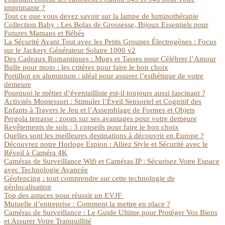
imprimante ?
Tout ce que vous devez savoir sur la lampe de luminothérapie
Collection Baby : Les Bolas de Grossesse, Bijoux Essentiels pour
Futures Mamans et Bébés
La Sécurité Avant Tout avec les Petits Groupes Électrogènes : Focus
sur le Jackery Générateur Solaire 1000 v2
Des Cadeaux Romantiques : Mugs et Tasses pour Célébrer l’Amour
Bulle pour moto : les critères pour faire le bon choix
Portillon en aluminium : idéal pour assurer l’esthétique de votre
demeure
Pourquoi le métier d’éventailliste est-il toujours aussi fascinant ?
Activités Montessori : Stimuler l’Éveil Sensoriel et Cognitif des
Enfants à Travers le Jeu et l’Assemblage de Formes et Objets
Pergola terrasse : zoom sur ses avantages pour votre demeure
Revêtements de sols : 3 conseils pour faire le bon choix
Quelles sont les meilleures destinations à découvrir en Europe ?
Découvrez notre Horloge Espion : Alliez Style et Sécurité avec le
Réveil à Caméra 4K
Caméras de Surveillance Wifi et Caméras IP : Sécurisez Votre Espace
avec Technologie Avancée
Géofencing : tout comprendre sur cette technologie de
géolocalisation
Top des astuces pour réussir un EVJF
Mutuelle d’entreprise : Comment la mettre en place ?
Caméras de Surveillance : Le Guide Ultime pour Protéger Vos Biens
et Assurer Votre Tranquillité