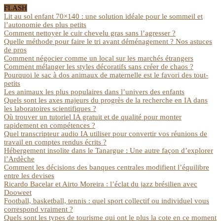
FLASH
Lit au sol enfant 70×140 : une solution idéale pour le sommeil et
l’autonomie des plus petits
Comment nettoyer le cuir chevelu gras sans l’agresser ?
Quelle méthode pour faire le tri avant déménagement ? Nos astuces
de pros
Comment négocier comme un local sur les marchés étrangers
Comment mélanger les styles décoratifs sans créer de chaos ?
Pourquoi le sac à dos animaux de maternelle est le favori des tout-
petits
Les animaux les plus populaires dans l’univers des enfants
Quels sont les axes majeurs du progrès de la recherche en IA dans
les laboratoires scientifiques ?
Où trouver un tutoriel IA gratuit et de qualité pour monter
rapidement en compétences ?
Quel transcripteur audio IA utiliser pour convertir vos réunions de
travail en comptes rendus écrits ?
Hébergement insolite dans le Tanargue : Une autre façon d’explorer
l’Ardèche
Comment les décisions des banques centrales modifient l’équilibre
entre les devises
Ricardo Bacelar et Airto Moreira : l’éclat du jazz brésilien avec
Dooweet
Football, basketball, tennis : quel sport collectif ou individuel vous
correspond vraiment ?
Quels sont les types de tourisme qui ont le plus la cote en ce moment