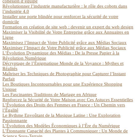
cohésion d’équipe
Révolutionner l’industrie manufacturière : le rôle des cobots dans
l’industrie 4.0
Installer une porte blindée pour renforcer la sécurité de votre
domicile
Formation en création de site web : devenir un expert du web design
Maximiser la Visibilité de Votre Entreprise grâce aux Annuaires en
Ligne
Maximisez l’Impact de Votre Publicité grâce aux Médias Sociaux
Maximiser l’Impact de Votre Publicité grâce aux Médias Sociaux
L’Évolution Dynamique des Médias : De la Presse Papier à la
Révolution Numérique
Décryptage de l’Énigmatique Monde de la Voyance : Mythes et
Réalités
Maîtriser les Techniques de Photographie pour Capturer l’Instant
Parfait
Les Boutiques Incontournables pour une Expérience Shopping
Unique
Les Fascinantes Traditions de Mariage en Afrique
Renforcez la Sécurité de Votre Maison avec Ces Astuces Essentielles
L’Évolution des Droits des Femmes en France : Un Chemin vers
l’Égalité
Le Rythme Envoûtant de la Musique Latine : Une Exploration
Passionnante
L’Évolution des Modèles Économiques à l’Ère du Numérique
L’Étonnante Capacité des Plantes à Communiquer : Un Monde de
Science Sous-Terrain