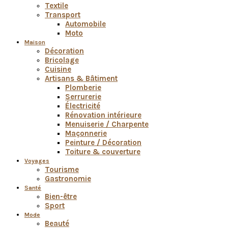
Textile
Transport
Automobile
Moto
Maison
Décoration
Bricolage
Cuisine
Artisans & Bâtiment
Plomberie
Serrurerie
Électricité
Rénovation intérieure
Menuiserie / Charpente
Maçonnerie
Peinture / Décoration
Toiture & couverture
Voyages
Tourisme
Gastronomie
Santé
Bien-être
Sport
Mode
Beauté