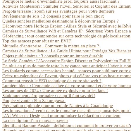
Pourquoi le métier d’éventailliste est-il toujours aussi fascinant ?
Activités Montessori : Stimuler l’Éveil Sensoriel et Cognitif des Enfan
Pergola terrasse : zoom sur ses avantages pour votre demeure
Revêtements de sols : 3 conseils pour faire le bon choix
Quelles sont les meilleures destinations à découvrir en Europe ?
Découvrez notre Horloge Espion : Alliez Style et Sécurité avec le Ré
Caméras de Surveillance Wifi et Caméras IP : Sécurisez Votre Espace
Géofencing : tout comprendre sur cette technologie de géolocalisation
Top des astuces pour réussir un EVJF
Mutuelle d’entreprise : Comment la mettre en place ?
Caméras de Surveillance : Le Guide Ultime pour Protéger Vos Biens et 
Objets publicitaires : 3 conseils pour un impact durable
Le Stylo Caméra : L’Accessoire Espion Discret et Polyvalent en Full 
De plus en plus de monde teste la voyance pour anticiper l’avenir, po
Les foulards comme accessoires beauté : astuces pour sublimer votre co
Créez un calendrier de l’avent photo qui célèbre vos plus beaux mom
Comment réussir le SEO technique de votre site web ?
Lumière bleue : l’ennemie cachée de votre sommeil et de votre humeu
Les animes de 2024 : Une année explosive pour les fans !
Stationnement aéroportuaire : ce qu’il faut savoir?!
Poupée vivante : Shu Sakuragawa
Préparation optimale pour un vol de Nantes à la Guadeloupe
Les innovations à venir dans le domaine des articles sponsorisés pour
L’AI Writer de Designs.ai pour optimiser la rédaction de contenu
La description d’un mauvais payeur
Identifiant Banque Postale : définition et comment le trouver en cas d’
Bluewin mail : envoyer et recevoir ses e-mails via un programme de 