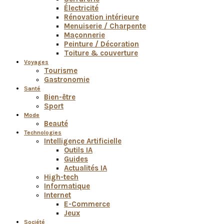
Électricité
Rénovation intérieure
Menuiserie / Charpente
Maçonnerie
Peinture / Décoration
Toiture & couverture
Voyages
Tourisme
Gastronomie
Santé
Bien-être
Sport
Mode
Beauté
Technologies
Intelligence Artificielle
Outils IA
Guides
Actualités IA
High-tech
Informatique
Internet
E-Commerce
Jeux
Société