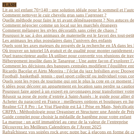
FLASH
Lit au sol enfant 70×140 : une solution idéale pour le sommeil et l’aut
Comment nettoyer le cuir chevelu gras sans l’agresser ?
Quelle méthode pour faire le tri avant déménagement ? Nos astuces de
Comment négocier comme un local sur les marchés étrangers
Comment mélanger les styles décoratifs sans créer de chaos ?
Pourquoi le sac à dos animaux de maternelle est le favori des tout-peti
Les animaux les plus populaires dans l’univers des enfants
Quels sont les axes majeurs du progrès de la recherche en IA dans les l
Où trouver un tutoriel IA gratuit et de qualité pour monter rapidemen
Quel transcripteur audio IA utiliser pour convertir vos réunions de tra
Hébergement insolite dans le Tanargue : Une autre façon d’explorer l
Comment les décisions des banques centrales modifient l’équilibre ent
Ricardo Bacelar et Airto Moreira : l’éclat du jazz brésilien avec Doowe
Football, basketball, tennis : quel sport collectif ou individuel vous c
Quels sont les types de tourisme qui ont le plus la cote en ce moment 
6 idées pour décorer un appartement en location sans perdre sa cautio
Pourquoi faire appel à un expert en rayonnages pour transformer votre
Réussir sa pose de porte d’entrée à Saint-Aunès : le guide pour allier 
Acheter du paracord en France : meilleures options et boutiques en li
Realme GT 8 Pro : Le Vrai Flagship est Là ! Prise en Main, Spécificati
CRFPA : Méthodologie pour Organiser et Structurer une Année de Pré
Guide complet pour choisir la médaille de baptême pour votre enfant
La marque : un actif immatériel au cœur de la valeur de l’entreprise
Découvrez les Meilleurs Calendriers de l’Avent 2025
Rafraîchissez vos soirées rock avec notre bac à glaçons en forme de cr