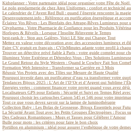
Kidsplanner : Votre partenaire idéal pour organiser votre Fête de Noël 
Le polo gendarmerie de chez Ateq Uniformes : confort et technicité au 
Le calendrier de l’Avent Red Bull : quand l’énergie rencontre la magi
Desenvoutement.info : Référence en purification énergétique et acco
Éclairez Vos Rêves : Les Bienfaits des Attrape-Rêves Lumineux pour
Citypharma : Votre Pharmacie de Confiance pour les Produits Vétérina
Horloges & Réveils : Lorsque l’Insolite Réinvente le Temps
best-rank.fr : Stop aux Galères, Voici LE Site qui Change Tout
Mettez en valeur votre décoration avec des accessoires lumineux et él
Faire CV gratuit en français : CVInMinutes adapte votre profil à chaqu
Trouver un détective privé fiable à Paris : votre guide complet pour ch
Illuminez Votre Extérieur et Détendez-Vous : Des Solutions Lumineuse
Le Grand Retour du Style Western : Quand le Cowboy Fait Son Come
Formation Web Intensive : Transformer sa Carrière en 3 Mois
Réussir Vos Projets avec des Tôles sur Mesure de Haute Qualité
Pourquoi investir dans un purificateur d’eau va transformer votre quoti
Tendances Bijoux 2025 : L’Art de l’D’Or et d’Argent qui Sublime l’É
Énergies vertes : comment financer votre projet quand vous avez déjà 
Localisateurs GPS pour Enfants : Sécurité et Suivi en Temps Réel av
Pourquoi choisir les cartouches Canon 545 et 546 pour votre imprima
Tout ce que vous devez savoir sur la lampe de luminothérapie
Collection Baby : Les Bolas de Grossesse, Bijoux Essentiels pour Fu
La Sécurité Avant Tout avec les Petits Groupes Électrogènes : Focus s
Des Cadeaux Romantiques : Mugs et Tasses pour Célébrer l’Amour
Bulle pour moto : les critères pour faire le bon choix
Portillon en aluminium : idéal pour assurer l’esthétique de votre deme