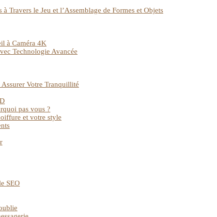
ts à Travers le Jeu et l’Assemblage de Formes et Objets
veil à Caméra 4K
 avec Technologie Avancée
Assurer Votre Tranquillité
HD
urquoi pas vous ?
iffure et votre style
ents
r
 le SEO
oublie
messagerie