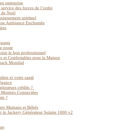
en entreprise
service des forces de l’ordre
e de Noël
mpagnement spirituel
 une Ambiance Enchantée
ires
égants
e poste
oisir le bon professionnel
s et Confortables pour la Maison
back Mondial
dien et votre santé
légance
plusieurs crédits ?
ec Montres Connectées
nte ?
tures Mamans et Bébés
ur le Jackery Générateur Solaire 1000 v2
ure