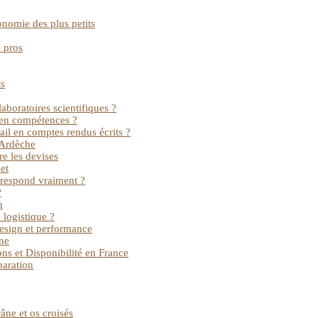
onomie des plus petits
 pros
ts
aboratoires scientifiques ?
t en compétences ?
vail en comptes rendus écrits ?
’Ardèche
re les devises
et
orrespond vraiment ?
?
n
 logistique ?
design et performance
gne
ons et Disponibilité en France
paration
âne et os croisés