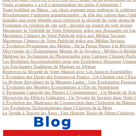
Quels avantages y a-t-il à personnaliser les polos d’entreprise ?
Team building au Maroc : un choix gagnant pour renforcer la cohésio
Révolutionner l’industrie manufacturière : le rôle des cobots dans l’ind
Installer une porte blindée pour renforcer la sécurité de votre domicile
Formation en création de site web : devenir un expert du web design
Maximiser la Visibilité de Votre Entreprise grâce aux Annuaires en Li
Maximisez l’Impact de Votre Publicité grâce aux Médias Sociaux
Maximiser l’Impact de Votre Publicité grâce aux Médias Sociaux
L’Évolution Dynamique des Médias : De la Presse Papier à la Révolu
Décryptage de l’Énigmatique Monde de la Voyance : Mythes et Réalit
Maîtriser les Techniques de Photographie pour Capturer l’Instant Parfa
Les Boutiques Incontournables pour une Expérience Shopping Uniqu
Les Fascinantes Traditions de Mariage en Afrique
Renforcez la Sécurité de Votre Maison avec Ces Astuces Essentielles
L’Évolution des Droits des Femmes en France : Un Chemin vers l’Égal
Le Rythme Envoûtant de la Musique Latine : Une Exploration Passion
L’Évolution des Modèles Économiques à l’Ère du Numérique
L’Étonnante Capacité des Plantes à Communiquer : Un Monde de Scie
Découvrez les Délices Culinaires : Un Voyage de Saveurs dans Votre 
L’Évolution des Matériaux de Construction dans l’Industrie du Bâtime
Les Évolutions Technologiques dans l’Univers de la Moto
Le Textile à Travers les Âges : Une Histoire Tissée de Fibres Créatives