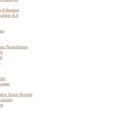
n d’équipe
ustrie 4.0
gne
tion Numérique
és
it
e
ité
nante
nce Sous-Terrain
Cuisine
nt