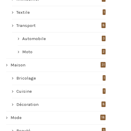
Textile
1
Transport
8
Automobile
3
Moto
2
Maison
31
Bricolage
1
Cuisine
1
Décoration
8
Mode
18
Beauté
3