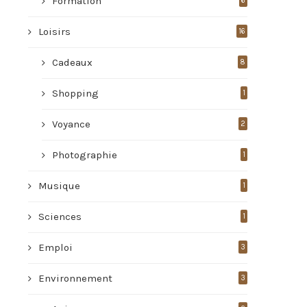
Formation
6
Loisirs
16
Cadeaux
8
Shopping
1
Voyance
2
Photographie
1
Musique
1
Sciences
1
Emploi
3
Environnement
3