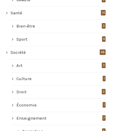
Santé
14
Bien-être
3
Sport
4
Société
48
Art
3
Culture
1
Droit
2
Économie
1
Enseignement
7