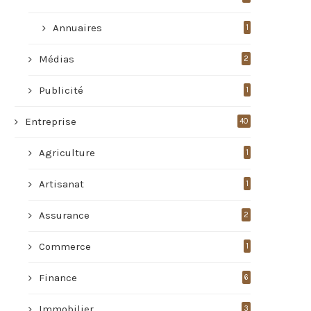
Annuaires
1
Médias
2
Publicité
1
Entreprise
40
Agriculture
1
Artisanat
1
Assurance
2
Commerce
1
Finance
6
Immobilier
3