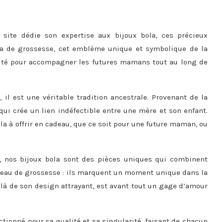
e site dédie son expertise aux bijoux bola, ces précieux
la de grossesse, cet emblème unique et symbolique de la
lité pour accompagner les futures mamans tout au long de
 il est une véritable tradition ancestrale. Provenant de la
qui crée un lien indéfectible entre une mère et son enfant.
la à offrir en cadeau, que ce soit pour une future maman, ou
 nos bijoux bola sont des pièces uniques qui combinent
deau de grossesse : ils marquent un moment unique dans la
là de son design attrayant, est avant tout un gage d’amour
ionné pour sa qualité et sa singularité, faisant de chacun