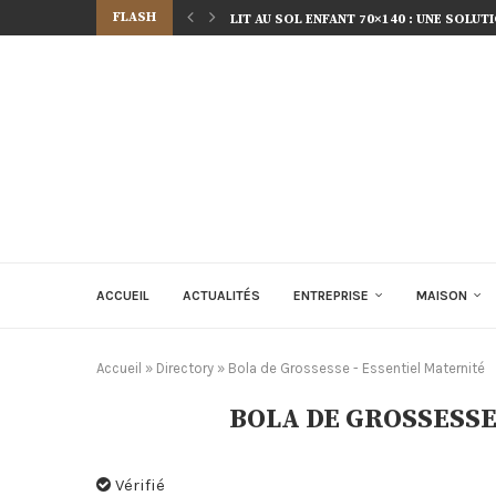
FLASH
LIT AU SOL ENFANT 70×140 : UNE SOLU
ACCUEIL
ACTUALITÉS
ENTREPRISE
MAISON
Accueil
»
Directory
»
Bola de Grossesse - Essentiel Maternité
BOLA DE GROSSESSE
Vérifié